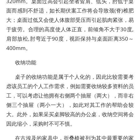
320mm。桌面过高会引起坐者耸肩、低头，肘低于桌
面而感到不舒适，如长期伏案工作将会导致颈(脊)椎肥
大；桌面过低又会使人体腹部受压而引起肌肉紧张，易
于疲劳。合理的高度使人体正直，前倾角不大于30度,
肩部放松,肘弯近于90度，视距保持与桌面距离350～
400mm。
收纳功能
桌子的收纳功能是属于个人化的，因此比较需要考
虑该员工的个人工作需求，例如需要收纳较多资料的员
工，可以考虑让他拥有右侧两个抽屉（两大），而非右
侧三个抽屉（两小一大），如此对其工作的帮助会较
大。此外，如果采买桌脚较高的办公桌，收纳空间将会
因此缩小，采购时不可不慎。
在古埃及的家具中，折叠椅被列为其中最重要的家