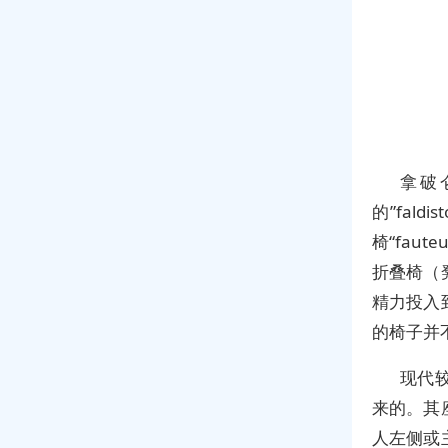
拿破仑
的”fal
椅“fau
折叠椅（
精力投入
的椅子并
现代
来的。其
人左侧或