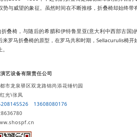
权势与威望的象征。虽然时间在不断推移，折叠椅却始终带
的折叠椅，与随后的希腊和伊特鲁里亚(意大利中西部古国)
来罗马折叠椅的原型，在罗马共和时期，Sellacurulis椅
上。
鸿演艺设备有限责任公司
都市龙泉驿区双龙路锦尚添花锤钓园
红光\张凤
5208145526
13608080176
28636780
ww.shospf.cn