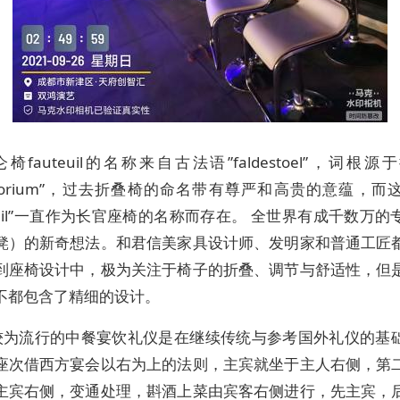
椅fauteuil的名称来自古法语”faldestoel”，词根
distorium”，过去折叠椅的命名带有尊严和高贵的意蕴，
teuil”一直作为长官座椅的名称而存在。 全世界有成千数万
凳）的新奇想法。和君信美家具设计师、发明家和普通工匠
到座椅设计中，极为关注于椅子的折叠、调节与舒适性，但
不都包含了精细的设计。
较为流行的中餐宴饮礼仪是在继续传统与参考国外礼仪的基
座次借西方宴会以右为上的法则，主宾就坐于主人右侧，第
主宾右侧，变通处理，斟酒上菜由宾客右侧进行，先主宾，