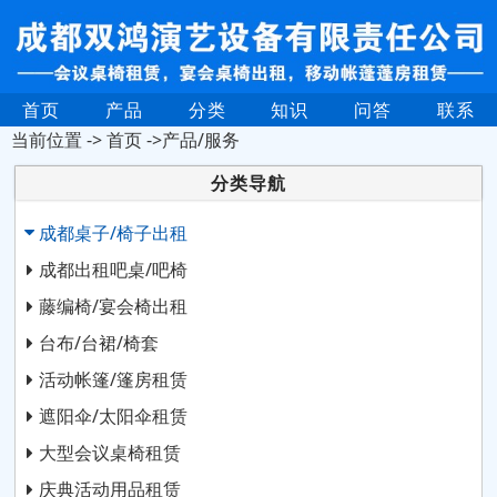
首页
产品
分类
知识
问答
联系
当前位置 ->
首页
->产品/服务
分类导航
成都桌子/椅子出租
成都出租吧桌/吧椅
藤编椅/宴会椅出租
台布/台裙/椅套
活动帐篷/篷房租赁
遮阳伞/太阳伞租赁
大型会议桌椅租赁
庆典活动用品租赁