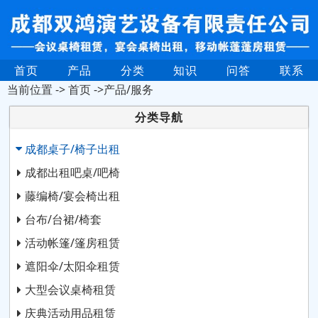
首页
产品
分类
知识
问答
联系
当前位置 ->
首页
->产品/服务
分类导航
成都桌子/椅子出租
成都出租吧桌/吧椅
藤编椅/宴会椅出租
台布/台裙/椅套
活动帐篷/篷房租赁
遮阳伞/太阳伞租赁
大型会议桌椅租赁
庆典活动用品租赁