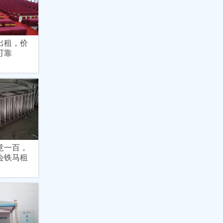
出租，价
可靠
意一百，
会铁马租