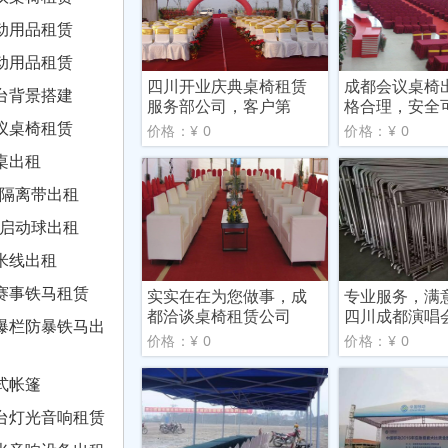
动用品租赁
动用品租赁
四川开业庆典桌椅租赁
成都会议桌椅
台背景搭建
服务部公司，客户第
格合理，安全
一，信
议桌椅租赁
价格：¥ 0
价格：¥ 0
桌出租
/隔离带出租
/启动球出租
米线出租
赛事铁马租赁
实实在在为您做事，成
专业服务，满
都洽谈桌椅租赁公司
四川成都演唱
爆栏防暴铁马出
赁公
价格：¥ 0
价格：¥ 0
式帐篷
台灯光音响租赁