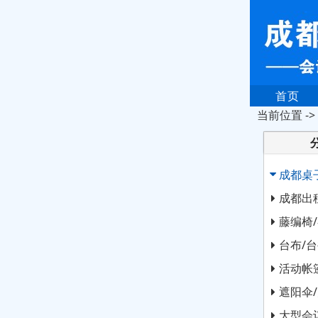
首页
当前位置 ->
成都桌
成都出
藤编椅
台布/台
活动帐
遮阳伞
大型会