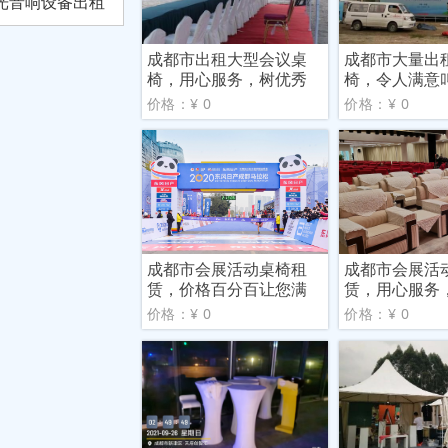
光音响设备出租
成都市出租大型会议桌
成都市大量出
椅，用心服务，树优秀
椅，令人满意
口碑
价格：¥ 0
价格：¥ 0
成都市会展活动桌椅租
成都市会展活
赁，价格百分百让您满
赁，用心服务
意
价格：¥ 0
价格：¥ 0