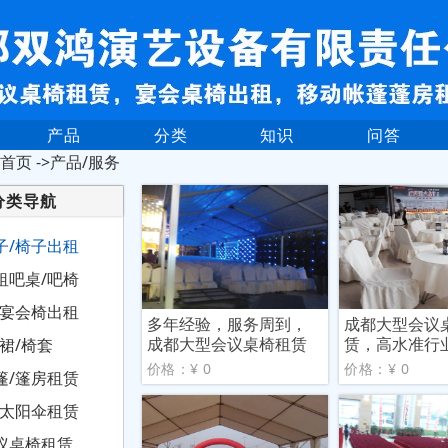
产品
分类
知识
问答
首页
->产品/服务
分类导航
子/椅子出租
租吧桌/吧椅
/宴会椅出租
多年经验，服务周到，
成都大型会议
成都大型会议桌椅租赁
赁，高水准行
裙/椅套
价格：¥ 0
价格：¥ 0
篷/篷房租赁
/太阳伞租赁
议桌椅租赁