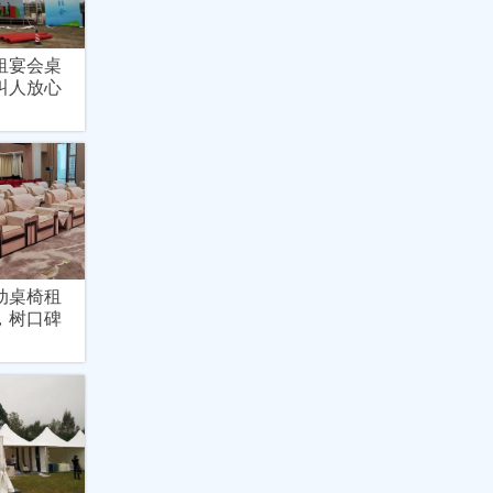
租宴会桌
叫人放心
动桌椅租
，树口碑